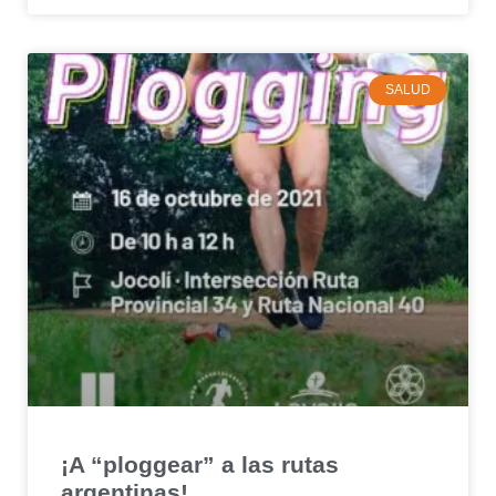
SALUD
¡A “ploggear” a las rutas
argentinas!