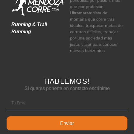
periodista por pasión, más
que por profesión.
Ultramaratonista de
montaña que corre tras
Running & Trail
ideales: traspasar metas de
Running
carreras difíciles, trabajar
por una sociedad más
justa, viajar para conocer
nuevos horizontes
HABLEMOS!
Si queres ponerte en contacto escribime
Enviar