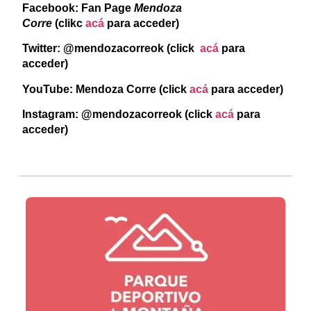
Facebook: Fan Page
Mendoza
Corre
(clikc
acá
para acceder)
Twitter: @mendozacorreok (click
acá
para
acceder)
YouTube: Mendoza Corre (click
acá
para acceder)
Instagram: @mendozacorreok
(click
acá
para
acceder)