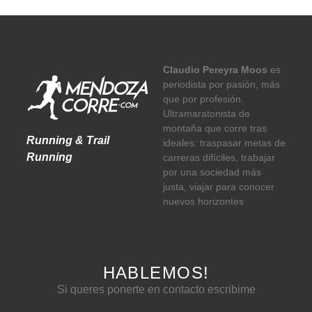
Claudio Pereyra Moos
es
periodista por pasión, más
que por profesión.
Ultramaratonista de
montaña que corre tras
Running & Trail
ideales: traspasar metas de
Running
carreras difíciles, trabajar
por una sociedad más
justa, viajar para conocer
nuevos horizontes
HABLEMOS!
Si queres ponerte en contacto escribime