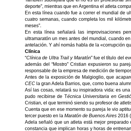
deporte”, mientras que en Argentina el atleta compa
En esta línea cuando fue a correr el mundial de u
cuatro semanas, cuando completa los mil kilómetro
meses”.
En esta línea señalará las improvisaciones pe
ultramaratón un mes antes del mundial, cuando en
antelación. Y ahí nomás habla de la «corrupción qu
Clínica
“
Clínica de Ultra Trail y Maratón
” fue el título del
además del “Mostro” Cristian expusieron su parej
responsable de la empresa de medición de tiempo
Antes de la exposición de Malgioglio, que acaparó 
CEC
la gran Adela Barrios, que, como buena alumna 
Así las cosas, relatará su inspiradora vida: es u
pudo recibirse de T
écnica Universitaria en Gest
Cristian, el que terminó siendo su profesor de atlet
Cuenta que en ese momento su pareja le vio aptitud
tercer puesto en la
Maratón de Buenos Aires
2016 (
Adela señaló que un atleta está mejor preparado q
constancia que implican horas y horas de entrena