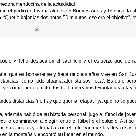
orredora mendocina de la actualidad.
uió el podio en las maratones de Buenos Aires y Temuco, la 
 “Quería bajar las dos horas 50 minutos, ese era el objetivo”, 
copio y Tello destacaron el sacrificio y el esfuerzo que de
taña, que es bonaerense y hace muchos años vive en San Jua
istancias, como todo ultramaratonista soy ‘loca’. Es duro pe
e ve cómo, por ejemplo, los trail runers nos levantamos a las 
randes distancias “no hay que quemar etapas” ya que no se pue
, además habló de su historia personal: jugó al fútbol de jove
s lo conminaron a elegir entre el fútbol o el estudio. Así se 
n sus amigos y alternaba con el trote. Vio que las dos cosas n
zo en la montaña y encontró su lugar en el mundo.