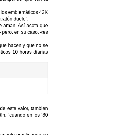
r los emblemáticos 42K
aratón duele”.
ue aman. Así acota que
» pero, en su caso, «es
 que hacen y que no se
ticos 10 horas diarias
de este valor, también
ín, “cuando en los ’80
namente practicando su