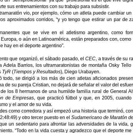
rte sus entrenamientos con su trabajo para subsistir.
ltramaratón vio, por ejemplo, cómo un atleta puede cambiar un 
s aproximados corridos, “y yo tengo que estirar un par de zap
rmanentes que se vive en el atletismo argentino, como for
 Europa, o aún en Latinoamérica, están preparados con, como
e hay en el deporte argentino”.
 evento que organizó, el sábado pasado, el
CEC
, a través de su r
a Adela Barrios, los ultramaratonistas de montaña Osky Tello
s
TyR
(
Tiempos y Resultados
), Diego Urabayen.
todo, se dirigió a los más de cien atletas aficionados present
de su pareja Cristian, no dejará de señalar el valor del esfuer
na de los 8 hermanos de una humilde familia rural de General A
ión de Empresas
, que practicó fútbol y que, en 2005, cuando
ismo y el amor de su vida.
es como corredora y así empezó una historia que terminó, con, 
2:48:49) y otro tercer puesto en el
Sudamericano de Maratón d
ue un sedentario para afrontar las adversidades de la vida, gr
miento. “Todo en la vida cuesta y agradezco que el deporte m