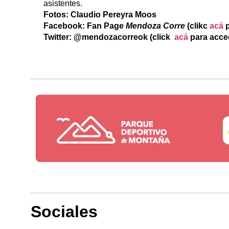
asistentes.
Fotos: Claudio Pereyra Moos
Facebook: Fan Page
Mendoza Corre
(clikc
acá
p
Twitter: @mendozacorreok (click
acá
para acce
Sociales