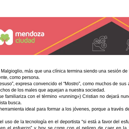
an Malgioglio, más que una clínica termina siendo una sesión de t
mente, como persona.
desuso”, expresa convencido el “Mostro”, como muchos de sus 
muchos de los males que aquejan a nuestra sociedad.
 se familiariza con el término «running») Cristian no dejará nu
ista busca.
rramienta ideal para formar a los jóvenes, porque a través de
.
l uso de la tecnología en el deportista “si está a favor del es
en el esfuerzo” y hoy se corre con el peligro de caer en la