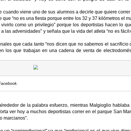
e cuando viene uno de sus alumnos a decirle que quiere corre
rte que “no es una fiesta porque entre los 32 y 37 kilómetros el m
ivirlo como un privilegio” porque los deportistas hacen lo q
 las adversidades” y señala que la vida del atleta “no es fácil
ionales que cada tanto “nos dicen que no sabemos el sacrificio
cen los que trabajan en una cadena de venta de electrodomés
acebook
.
alrededor de la palabra esfuerzo, mientras Malgioglio hablaba 
orta ver hoy a muchos deportistas correr en el parque San Mart
o marcianos”.
o un “semiprofesional” ya que “profesional es el que vive dig