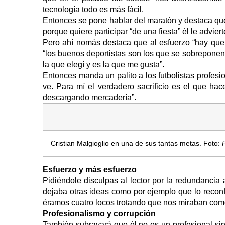
tecnología todo es más fácil.
Entonces se pone hablar del maratón y destaca qu
porque quiere participar “de una fiesta” él le advie
Pero ahí nomás destaca que al esfuerzo “hay que v
“los buenos deportistas son los que se sobreponen a
la que elegí y es la que me gusta”.
Entonces manda un palito a los futbolistas profes
ve. Para mí el verdadero sacrificio es el que ha
descargando mercadería”.
Cristian Malgioglio en una de sus tantas metas. Foto:
F
Esfuerzo y más esfuerzo
Pidiéndole disculpas al lector por la redundancia 
dejaba otras ideas como por ejemplo que lo reconf
éramos cuatro locos trotando que nos miraban com
Profesionalismo y corrupción
También subrayará que él no es un profesional sin