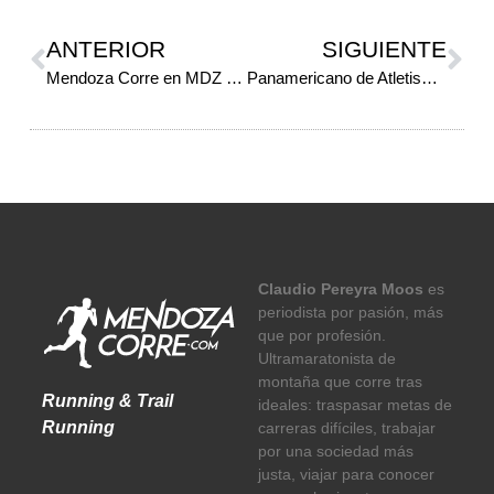
ANTERIOR
SIGUIENTE
Mendoza Corre en MDZ Radio: todo el panorama del running y atletismo mendocino
Panamericano de Atletismo Medellín 2026: días y horarios de los argentinos
Claudio Pereyra Moos
es
periodista por pasión, más
que por profesión.
Ultramaratonista de
montaña que corre tras
Running & Trail
ideales: traspasar metas de
Running
carreras difíciles, trabajar
por una sociedad más
justa, viajar para conocer