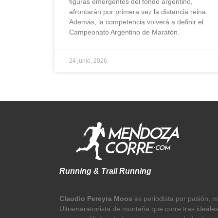
figuras emergentes del fondo argentino,
afrontarán por primera vez la distancia reina.
Además, la competencia volverá a definir el
Campeonato Argentino de Maratón.
24 junio, 2026
Running & Trail Running
Claudio Pereyra Moos
es periodista por pasión, 
Ultramaratonista de montaña que corre tras ideale