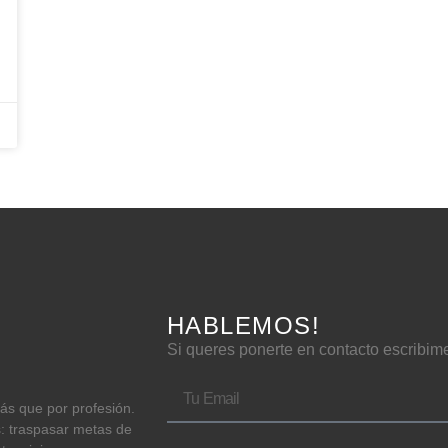
HABLEMOS!
Si queres ponerte en contacto escribim
más que por profesión.
s: traspasar metas de