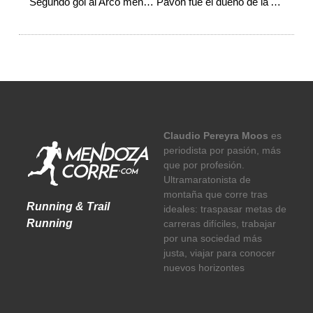
Segundo gol al Arco mendocino
Pavón fue el dueño de la Activesport
Claudio Pereyra Moos
es
periodista por pasión, más
que por profesión.
Ultramaratonista de
montaña que corre tras
Running & Trail
ideales: traspasar metas de
Running
carreras difíciles, trabajar
por una sociedad más
justa, viajar para conocer
nuevos horizontes