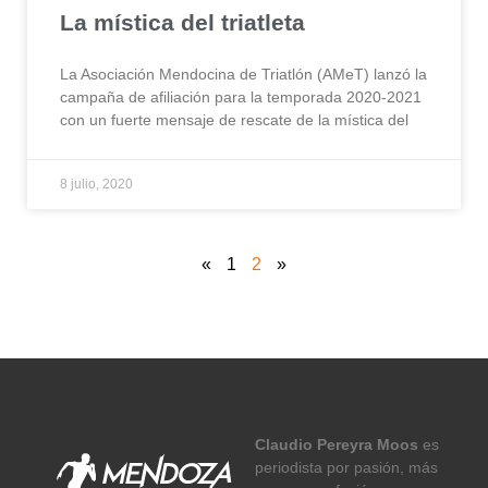
La mística del triatleta
La Asociación Mendocina de Triatlón (AMeT) lanzó la
campaña de afiliación para la temporada 2020-2021
con un fuerte mensaje de rescate de la mística del
8 julio, 2020
«
1
2
»
Claudio Pereyra Moos
es
periodista por pasión, más