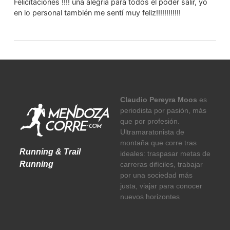
Felicitaciones !!!! una alegría para todos el poder salir, yo
en lo personal también me sentí muy feliz!!!!!!!!!!!!
Claudio Pereyra Moos
es
periodista por pasión, más
que por profesión.
Ultramaratonista de
montaña que corre tras
Running & Trail
ideales: traspasar metas de
Running
carreras difíciles, trabajar
por una sociedad más
justa, viajar para conocer
nuevos horizontes