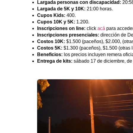
Largada personas con discapacidad:
20:58
Largada de 5K y 10K:
21:00 horas.
Cupos Kids:
400.
Cupos 10K y 5K:
1.200.
Inscripciones on line:
click
acá
para acceder 
Inscripciones presenciales:
dirección de De
Costos 10K:
$1.500 (paceños), $2.000, (otras
Costos 5K:
$1.300 (paceños), $1.500 (otras l
Beneficios:
los precios incluyen remera oficia
Entrega de kits:
sábado 17 de diciembre, de 1