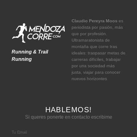
Claudio Pereyra Moos
es
periodista por pasión, más
que por profesión.
Ultramaratonista de
montaña que corre tras
Running & Trail
ideales: traspasar metas de
Running
carreras difíciles, trabajar
por una sociedad más
justa, viajar para conocer
nuevos horizontes
HABLEMOS!
Si queres ponerte en contacto escribime