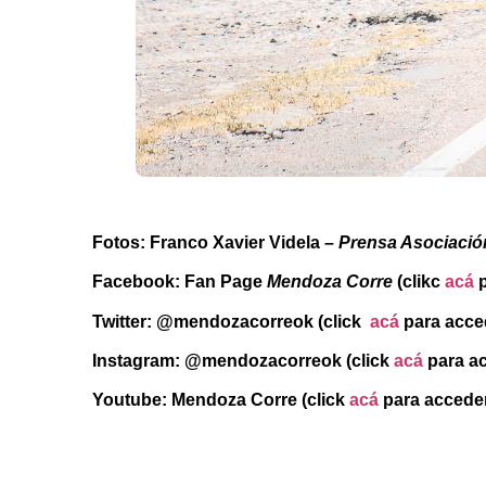
Fotos: Franco Xavier Videla
– Prensa Asociació
Facebook: Fan Page
Mendoza Corre
(clikc
acá
p
Twitter: @mendozacorreok (click
acá
para acce
Instagram: @mendozacorreok
(click
acá
para a
Youtube: Mendoza Corre (click
acá
para accede