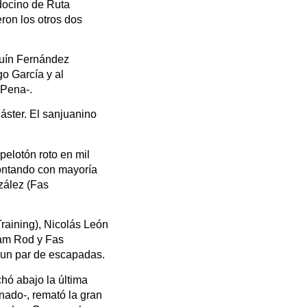
docino de Ruta
ron los otros dos
quín Fernández
o García y al
 Pena-.
áster. El sanjuanino
pelotón roto en mil
contando con mayoría
nzález (Fas
raining), Nicolás León
Jam Rod y Fas
n un par de escapadas.
hó abajo la última
nado-, remató la gran