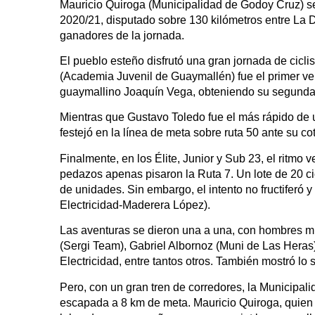
Mauricio Quiroga (Municipalidad de Godoy Cruz) s
2020/21, disputado sobre 130 kilómetros entre La 
ganadores de la jornada.
El pueblo esteño disfrutó una gran jornada de cicl
(Academia Juvenil de Guaymallén) fue el primer ven
guaymallino Joaquín Vega, obteniendo su segunda 
Mientras que Gustavo Toledo fue el más rápido de u
festejó en la línea de meta sobre ruta 50 ante su 
Finalmente, en los Élite, Junior y Sub 23, el ritmo 
pedazos apenas pisaron la Ruta 7. Un lote de 20 c
de unidades. Sin embargo, el intento no fructiferó 
Electricidad-Maderera López).
Las aventuras se dieron una a una, con hombres mu
(Sergi Team), Gabriel Albornoz (Muni de Las Hera
Electricidad, entre tantos otros. También mostró l
Pero, con un gran tren de corredores, la Municipal
escapada a 8 km de meta. Mauricio Quiroga, quien 