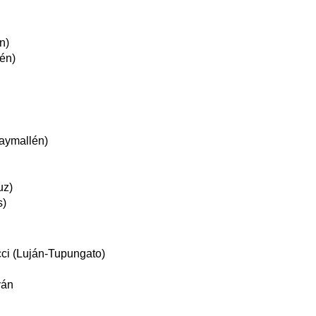
n)
én)
aymallén)
uz)
s)
ci (Luján-Tupungato)
yán