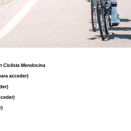
n Ciclista Mendocina
ara acceder)
der)
cceder)
r)