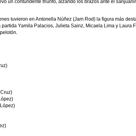
evó un contundente triunfo, alzando los brazos ante el sanjuani
ienes tuvieron en Antonella Núñez (Jam Rod) la figura más de
a partida Yamila Palacios, Julieta Sainz, Micaela Lima y Laura
pelotón.
ruz)
 Cruz)
López)
 López)
ez)