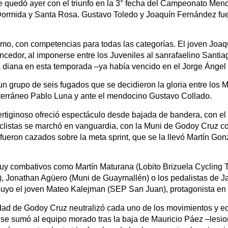
e quedó ayer con el triunfo en la 3° fecha del Campeonato Men
Dormida y Santa Rosa. Gustavo Toledo y Joaquín Fernández fue
ismo, con competencias para todas las categorías. El joven Joa
cedor, al imponerse entre los Juveniles al sanrafaelino Santiag
diana en esta temporada –ya había vencido en el Jorge Ángel
n grupo de seis fugados que se decidieron la gloria entre los M
coterráneo Pablo Luna y ante el mendocino Gustavo Collado.
vertiginoso ofreció espectáculo desde bajada de bandera, con el 
iclistas se marchó en vanguardia, con la Muni de Godoy Cruz 
y fueron cazados sobre la meta sprint, que se la llevó Martín Go
y combativos como Martín Maturana (Lobito Brizuela Cycling T
s), Jonathan Agüero (Muni de Guaymallén) o los pedalistas de 
o suyo el joven Mateo Kalejman (SEP San Juan), protagonista e
idad de Godoy Cruz neutralizó cada uno de los movimientos y ec
se sumó al equipo morado tras la baja de Mauricio Páez –lesio