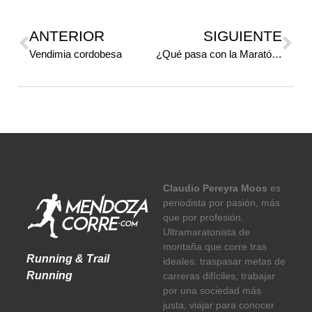
ANTERIOR
SIGUIENTE
Vendimia cordobesa
¿Qué pasa con la Maratón de Mendoza?
Claudio Pereyra Moos
es
periodista por pasión, más
que por profesión.
Ultramaratonista de
montaña que corre tras
Running & Trail
ideales: traspasar metas de
Running
carreras difíciles, trabajar
por una sociedad más
justa, viajar para conocer