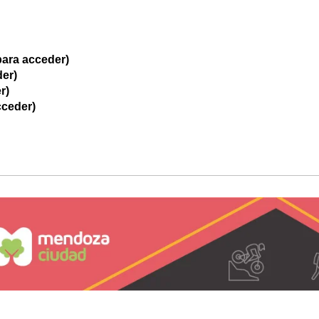
ara acceder)
er)
r)
cceder)