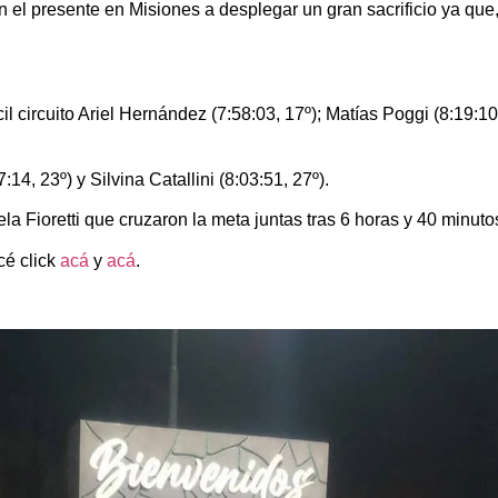
 el presente en Misiones a desplegar un gran sacrificio ya qu
il circuito Ariel Hernández (7:58:03, 17º); Matías Poggi (8:19:1
4, 23º) y Silvina Catallini (8:03:51, 27º).
a Fioretti que cruzaron la meta juntas tras 6 horas y 40 minutos
cé click
acá
y
acá
.