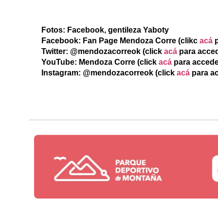
Fotos: Facebook, gentileza Yaboty
Facebook: Fan Page Mendoza Corre (clikc
acá
p
Twitter: @mendozacorreok (click
acá
para acced
YouTube: Mendoza Corre (click
acá
para accede
Instagram: @mendozacorreok (click
acá
para a