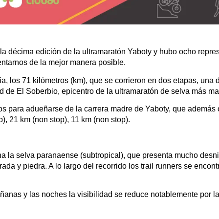
s la décima edición de la ultramaratón Yaboty y hubo ocho rep
entarnos de la mejor manera posible.
ia, los 71 kilómetros (km), que se corrieron en dos etapas, una 
dad de El Soberbio, epicentro de la ultramaratón de selva más m
os para adueñarse de la carrera madre de Yaboty, que además 
), 21 km (non stop), 11 km (non stop).
a la selva paranaense (subtropical), que presenta mucho desniv
ada y piedra. A lo largo del recorrido los trail runners se enco
anas y las noches la visibilidad se reduce notablemente por l