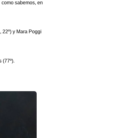
e, como sabemos, en
0, 22º) y Mara Poggi
 (77º).