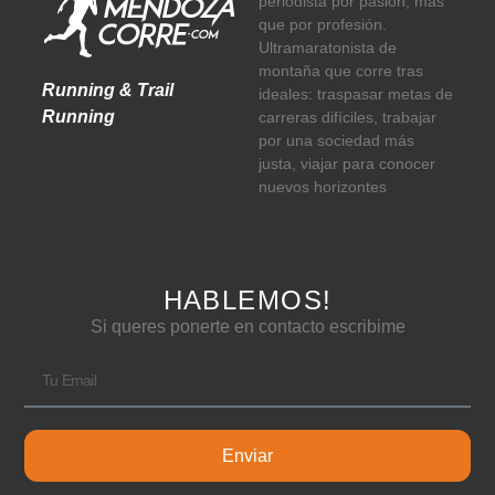
periodista por pasión, más
que por profesión.
Ultramaratonista de
montaña que corre tras
Running & Trail
ideales: traspasar metas de
Running
carreras difíciles, trabajar
por una sociedad más
justa, viajar para conocer
nuevos horizontes
HABLEMOS!
Si queres ponerte en contacto escribime
Enviar