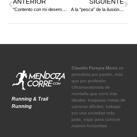
ANTERIOR
SIGUIENTE
“Contento con mi desempeño”
A la “pesca” de la ilusión…
Claudio Pereyra Moos
es
periodista por pasión, más
que por profesión.
Ultramaratonista de
montaña que corre tras
Running & Trail
ideales: traspasar metas de
Running
carreras difíciles, trabajar
por una sociedad más
justa, viajar para conocer
nuevos horizontes