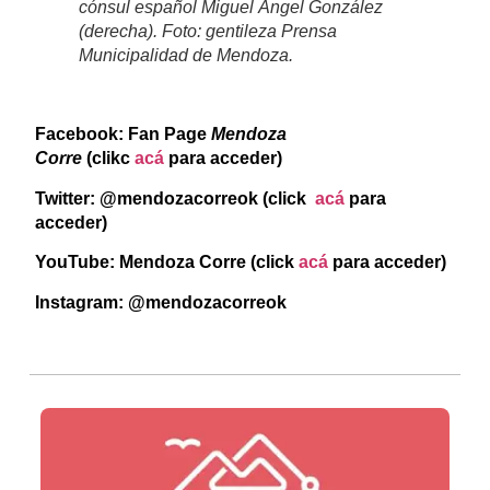
cónsul español Miguel Ángel González
(derecha). Foto: gentileza Prensa
Municipalidad de Mendoza.
Facebook: Fan Page
Mendoza
Corre
(clikc
acá
para acceder)
Twitter: @mendozacorreok (click
acá
para
acceder)
YouTube: Mendoza Corre (click
acá
para acceder)
Instagram: @mendozacorreok