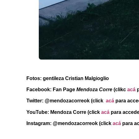
Fotos: gentileza Cristian Malgioglio
Facebook: Fan Page
Mendoza Corre
(clikc
acá
p
Twitter: @mendozacorreok (click
acá
para acce
YouTube: Mendoza Corre (click
acá
para accede
Instagram: @mendozacorreok
(click
acá
para a