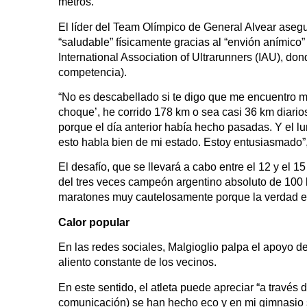
metros.
El líder del Team Olímpico de General Alvear aseg
“saludable” físicamente gracias al “envión anímico” 
International Association of Ultrarunners (IAU), do
competencia).
“No es descabellado si te digo que me encuentro mej
choque’, he corrido 178 km o sea casi 36 km diarios
porque el día anterior había hecho pasadas. Y el lu
esto habla bien de mi estado. Estoy entusiasmado”
El desafío, que se llevará a cabo entre el 12 y el 
del tres veces campeón argentino absoluto de 100 k
maratones muy cautelosamente porque la verdad est
Calor popular
En las redes sociales, Malgioglio palpa el apoyo 
aliento constante de los vecinos.
En este sentido, el atleta puede apreciar “a través
comunicación) se han hecho eco y en mi gimnasio s