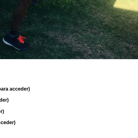
ara acceder)
der)
r)
cceder)