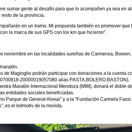
uiere sumar gente al desafío para que lo acompañen ya sea en a
resto de la provincia.
mpañarán en un tramo. Mi propuesta también es promover que 
y con la marca de sus GPS con los km que hicieron”.
15 de noviembre en las localidades sureñas de Carmensa, Bowen,
 maratón.
o de Magioglio podrán participar con donaciones a la cuenta co
U 00700818-20000019057080 alias PASTA.BOLERO.BASTON).
uestra Maratón Internacional Mendoza (MIM), donará el doble d
las entidades sociales beneficiadas.
rio Parque de General Alvear” y a la “Fundación Carmela Fassi
, es el leitmotiv de la movida.