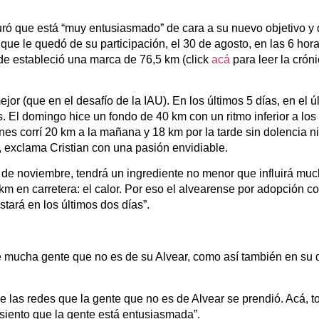
uró que está “muy entusiasmado” de cara a su nuevo objetivo y
que le quedó de su participación, el 30 de agosto, en las 6 hora
nde estableció una marca de 76,5 km (click
acá
para leer la crón
or (que en el desafío de la IAU). En los últimos 5 días, en el ú
. El domingo hice un fondo de 40 km con un ritmo inferior a los 
nes corrí 20 km a la mañana y 18 km por la tarde sin dolencia ni
, exclama Cristian con una pasión envidiable.
15 de noviembre, tendrá un ingrediente no menor que influirá mu
m en carretera: el calor. Por eso el alvearense por adopción co
ará en los últimos dos días”.
de mucha gente que no es de su Alvear, como así también en su 
 de las redes que la gente que no es de Alvear se prendió. Acá, 
iento que la gente está entusiasmada”.