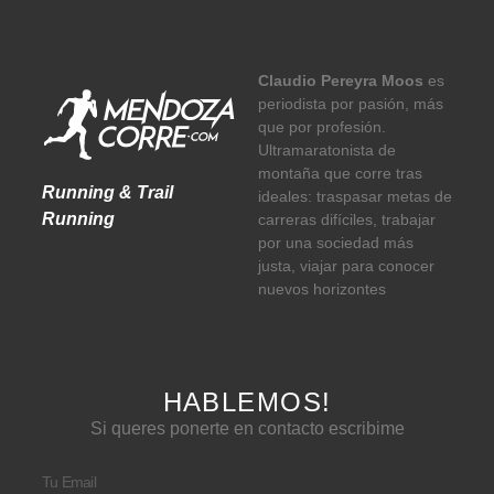
Claudio Pereyra Moos
es
periodista por pasión, más
que por profesión.
Ultramaratonista de
montaña que corre tras
Running & Trail
ideales: traspasar metas de
Running
carreras difíciles, trabajar
por una sociedad más
justa, viajar para conocer
nuevos horizontes
HABLEMOS!
Si queres ponerte en contacto escribime