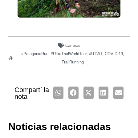
Carreras
#PatagoniaRun
,
#UltraTrailWorldTour
,
#UTWT
,
COVID-19
,
TrailRunning
Compartí la
nota
Noticias relacionadas