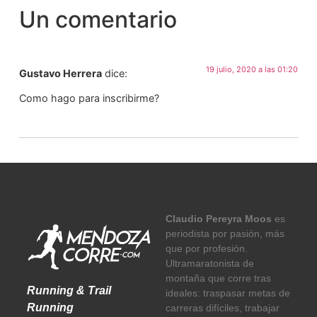
Un comentario
19 julio, 2020 a las 01:20
Gustavo Herrera
dice:
Como hago para inscribirme?
Claudio Pereyra Moos
es
periodista por pasión, más
que por profesión.
Ultramaratonista de
montaña que corre tras
Running & Trail
ideales: traspasar metas de
Running
carreras difíciles, trabajar