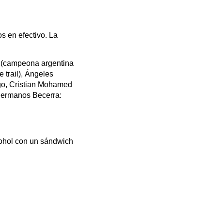
os en efectivo. La
es (campeona argentina
 trail), Ángeles
go, Cristian Mohamed
 hermanos Becerra:
cohol con un sándwich