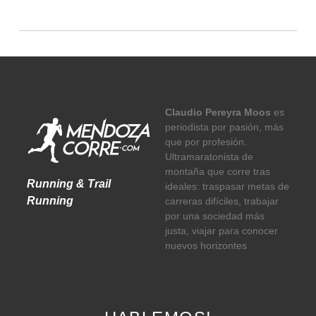
Claudio Pereyra Moos
es
periodista por pasión, más
que por profesión.
Ultramaratonista de
montaña que corre tras
Running & Trail
ideales: traspasar metas de
Running
carreras difíciles, trabajar
por una sociedad más
justa, viajar para conocer
nuevos horizontes