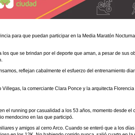
incia para que puedan participar en la Media Maratón Nocturna 
 los que se brindan por el deporte que aman, a pesar de sus ob
o.
nsamos, reflejan cabalmente el esfuerzo del entrenamiento diari
o Villegas, la comerciante Clara Ponce y la arquitecta Florencia
ó en el running por casualidad a los 53 años, momento desde el
io mendocino en las que participó.
iliares y amigos al cerro Arco. Cuando se enteró que a los días
urioso en los 12K. No habiendo corrido nunca, salió cuarto en la