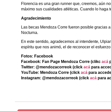
Florencia es una gran runner que, creemos, aún no 
máximo sus cualidades atléticas. Cuando lo haga te
Agradecimiento
Las becas Mendoza Corre fueron posible gracias a
Nocturna.
En este sentido, agradecemos al intendente, Ulpian
espíritu que nos animó, el de reconocer el esfuerzo 
Fotos: Facebook
Facebook: Fan Page Mendoza Corre (clikc
acá
p
Twitter: @mendozacorreok (click
acá
para acced
YouTube: Mendoza Corre (click
acá
para accede
Instagram: @mendozacorreok (click
acá
para a