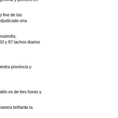
p five de las
 adjudicado una
sarrolla,
0 y 97 tachos diarios
estra provincia y
atón es de tres horas y
nera brillante la