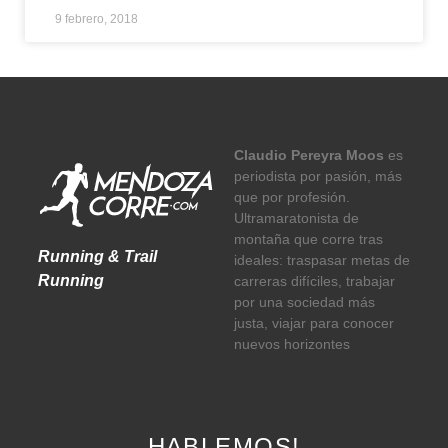
9 febrero, 2018
Claudio Pereyra Moos
es
periodista por pasión, más
que por profesión.
Ultramaratonista de
montaña que corre tras
Running & Trail
ideales: traspasar metas de
Running
carreras difíciles, trabajar
por una sociedad más
justa, viajar para conocer
nuevos horizontes
HABLEMOS!