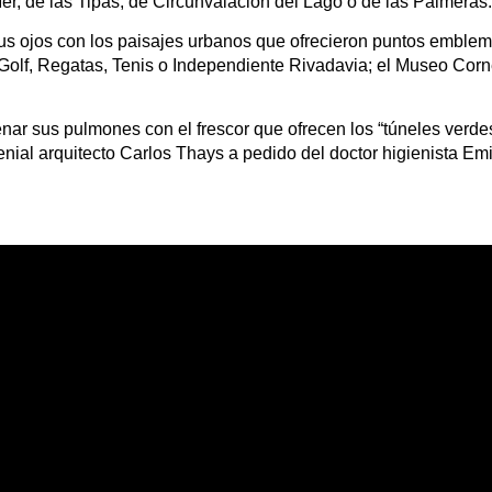
er, de las Tipas, de Circunvalación del Lago o de las Palmeras.
us ojos con los paisajes urbanos que ofrecieron puntos emblem
, Golf, Regatas, Tenis o Independiente Rivadavia; el Museo Cor
llenar sus pulmones con el frescor que ofrecen los “túneles verde
nial arquitecto Carlos Thays a pedido del doctor higienista Emil