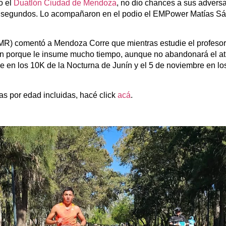
o el
Duatlón Ciudad de Mendoza
, no dio chances a sus adversa
9 segundos. Lo acompañaron en el podio el EMPower Matías Sán
MR) comentó a Mendoza Corre que mientras estudie el profeso
atlón porque le insume mucho tiempo, aunque no abandonará el at
ene en los 10K de la Nocturna de Junín y el 5 de noviembre en l
ías por edad incluidas, hacé click
acá
.