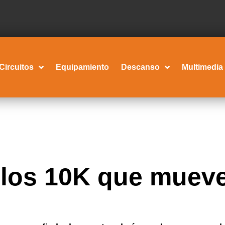
Circuitos
Equipamiento
Descanso
Multimedia
, los 10K que muev