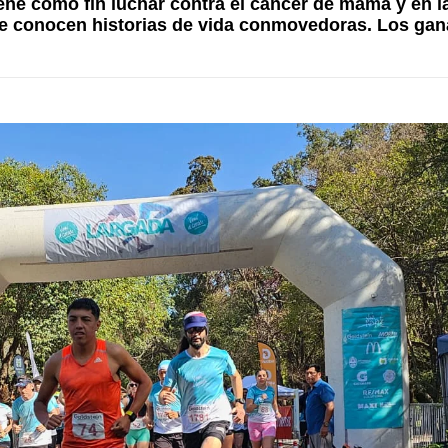
iene como fin luchar contra el cáncer de mama y en l
 se conocen historias de vida conmovedoras. Los ga