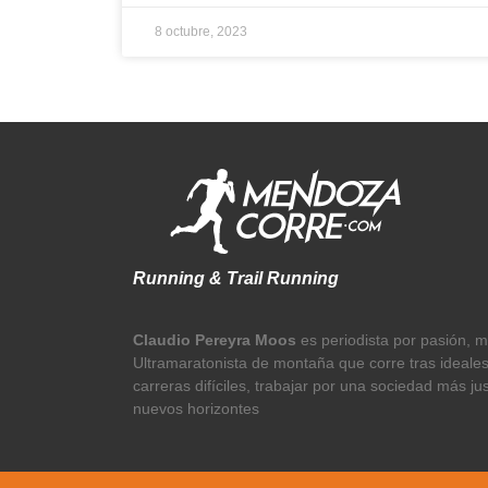
8 octubre, 2023
Running & Trail Running
Claudio Pereyra Moos
es periodista por pasión, 
Ultramaratonista de montaña que corre tras ideale
carreras difíciles, trabajar por una sociedad más ju
nuevos horizontes