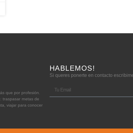
HABLEMOS!
Si queres ponerte en contacto escribim
más que por profesión.
s: traspasar metas de
sta, viajar para conocer