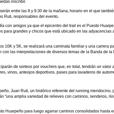
edas inscribir.
s serán entre las 8 y 9.30 de la mañana, horario en el que tambi
s Ruti, responsables del evento.
día con amigos ya que el epicentro del trail es el Puesto Huar
s para grandes y chicos que está ubicado en las adyacencias al
s 10K y 5K, se realizará una caminata familiar y una carrera par
ir con las interpretaciones de diversos temas de la Banda de la
iciparán de sorteos por vouchers que, en total, tendrán un valor
ores, vinos, anteojos deportivos, pases para lavaderos de autom
eño, Juan Ruti, un histórico referente del running mendocino, 
drán “una amplia variedad de relieves con caminos, senderos, rí
to Huarpeño para luego agarrar caminos consolidados hasta entr