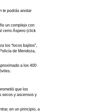
én te podrás anotar
peño un complejo con
 cerro Áspero (click
a los “locos bajitos”,
 Policía de Mendoza,
 aproximado a los 400
óviles.
prometió que los
os secos y ascensos y
ar, en un principio, a