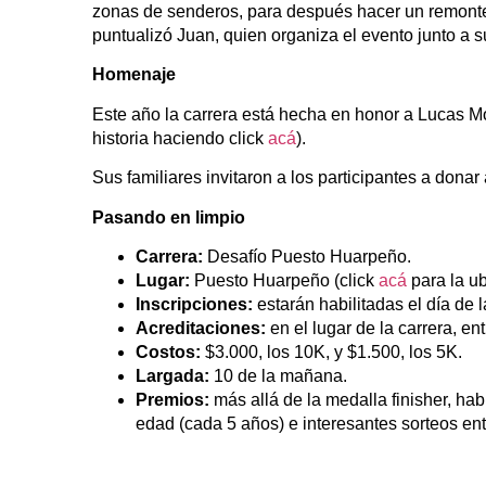
zonas de senderos, para después hacer un remonte
puntualizó Juan, quien organiza el evento junto a 
Homenaje
Este año la carrera está hecha en honor a Lucas Mo
historia haciendo click
acá
).
Sus familiares invitaron a los participantes a dona
Pasando en limpio
Carrera:
Desafío Puesto Huarpeño.
Lugar:
Puesto Huarpeño (click
acá
para la u
Inscripciones:
estarán habilitadas el día de l
Acreditaciones:
en el lugar de la carrera, en
Costos:
$3.000, los 10K, y $1.500, los 5K.
Largada:
10 de la mañana.
Premios:
más allá de la medalla finisher, hab
edad (cada 5 años) e interesantes sorteos entr