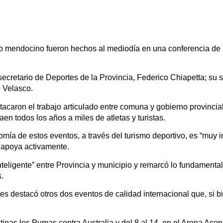
mo mendocino fueron hechos al mediodía en una conferencia de 
ecretario de Deportes de la Provincia, Federico Chiapetta; su 
o Velasco.
stacaron el trabajo articulado entre comuna y gobierno provincia
en todos los años a miles de atletas y turistas.
ía de estos eventos, a través del turismo deportivo, es “muy im
s apoya activamente.
nteligente” entre Provincia y municipio y remarcó lo fundamental
s.
s destacó otros dos eventos de calidad internacional que, si bi
inas los Pumas contra Australia y del 8 al 14, en el Arena Aco