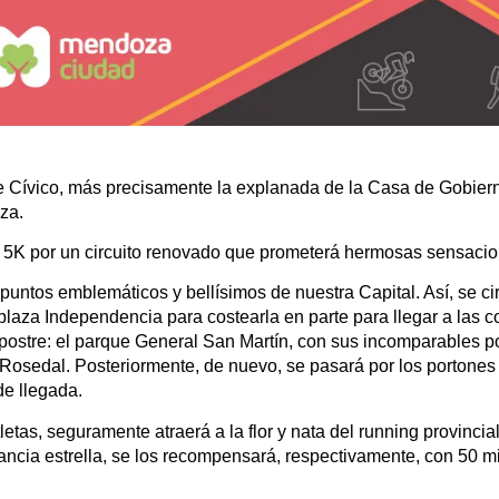
e Cívico, más precisamente la explanada de la Casa de Gobierno
za.
y 5K por un circuito renovado que prometerá hermosas sensacio
 puntos emblemáticos y bellísimos de nuestra Capital. Así, se ci
 plaza Independencia para costearla en parte para llegar a las 
el postre: el parque General San Martín, con sus incomparables p
 Rosedal. Posteriormente, de nuevo, se pasará por los portones
de llegada.
as, seguramente atraerá a la flor y nata del running provincial
tancia estrella, se los recompensará, respectivamente, con 50 mil