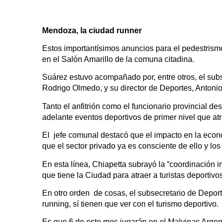
Mendoza, la ciudad runner
Estos importantísimos anuncios para el pedestris
en el Salón Amarillo de la comuna citadina.
Suárez estuvo acompañado por, entre otros, el subs
Rodrigo Olmedo, y su director de Deportes, Antoni
Tanto el anfitrión como el funcionario provincial de
adelante eventos deportivos de primer nivel que atra
El jefe comunal destacó que el impacto en la econom
que el sector privado ya es consciente de ello y lo
En esta línea, Chiapetta subrayó la “coordinación i
que tiene la Ciudad para atraer a turistas deportivo
En otro orden de cosas, el subsecretario de Deporte
running, sí tienen que ver con el turismo deportivo.
Es que 6 de este mes jugarán en el Malvinas Argent