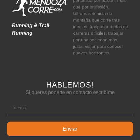
periodista por pasión, más
que por profesión.
Ultramaratonista de
montaña que corre tras
Running & Trail
ideales: traspasar metas de
Running
carreras difíciles, trabajar
por una sociedad más
justa, viajar para conocer
nuevos horizontes
HABLEMOS!
Si queres ponerte en contacto escribime
Enviar