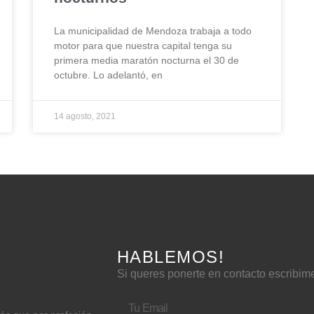
La municipalidad de Mendoza trabaja a todo
motor para que nuestra capital tenga su
primera media maratón nocturna el 30 de
octubre. Lo adelantó, en
14 agosto, 2021
HABLEMOS!
Si queres ponerte en contacto escribim