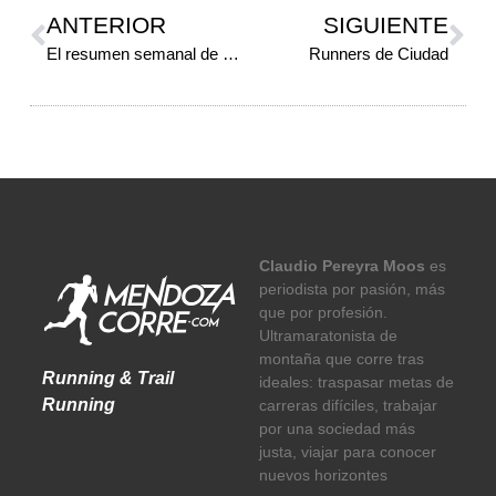
ANTERIOR
SIGUIENTE
El resumen semanal de Mendoza Corre
Runners de Ciudad
Claudio Pereyra Moos
es
periodista por pasión, más
que por profesión.
Ultramaratonista de
montaña que corre tras
Running & Trail
ideales: traspasar metas de
Running
carreras difíciles, trabajar
por una sociedad más
justa, viajar para conocer
nuevos horizontes