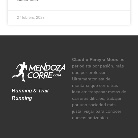
27 febrero, 2023
Claudio Pereyra Moos
es
periodista por pasión, más
que por profesión.
Ultramaratonista de
montaña que corre tras
Running & Trail
ideales: traspasar metas de
Running
carreras difíciles, trabajar
por una sociedad más
justa, viajar para conocer
nuevos horizontes