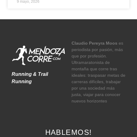
9 mayo, 2026
Claudio Pereyra Moos
es
periodista por pasión, más
que por profesión.
Ultramaratonista de
montaña que corre tras
Running & Trail
ideales: traspasar metas de
Running
carreras difíciles, trabajar
por una sociedad más
justa, viajar para conocer
nuevos horizontes
HABLEMOS!