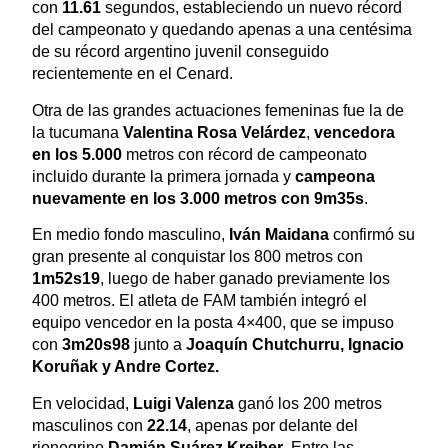
con
11.61
segundos, estableciendo un nuevo récord
del campeonato y quedando apenas a una centésima
de su récord argentino juvenil conseguido
recientemente en el Cenard.
Otra de las grandes actuaciones femeninas fue la de
la tucumana
Valentina Rosa Velárdez
,
vencedora
en los 5.000
metros con récord de campeonato
incluido durante la primera jornada y
campeona
nuevamente en los 3.000 metros con 9m35s
.
En medio fondo masculino,
Iván Maidana
confirmó su
gran presente al conquistar los 800 metros con
1m52s19
, luego de haber ganado previamente los
400 metros. El atleta de FAM también integró el
equipo vencedor en la posta 4×400, que se impuso
con
3m20s98
junto a
Joaquín Chutchurru, Ignacio
Koruñak y Andre Cortez.
En velocidad,
Luigi Valenza
ganó los 200 metros
masculinos con
22.14
, apenas por delante del
rionegrino
Damián Suárez Kreiber
. Entre las