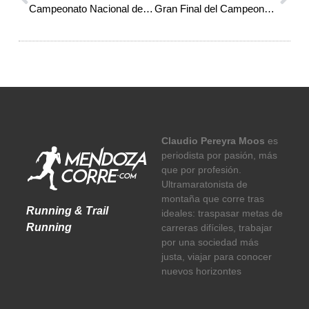
Campeonato Nacional de Ruta: Ignacio Sánchez y Lorena Cuello ganaron la 10K Ciudad de San Juan
Gran Final del Campeonato Argentino de Triatlón Corrientes: Emilia Vargas e Isabella Sabio campeonas
Claudio Pereyra Moos
es
periodista por pasión, más
que por profesión.
Ultramaratonista de
montaña que corre tras
Running & Trail
ideales: traspasar metas de
Running
carreras difíciles, trabajar
por una sociedad más
justa, viajar para conocer
nuevos horizontes