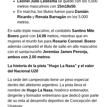
Leonel Julio Ledesma
se quedó con los 5.000
metros masculinos con
15m18s50
.
En marcha, los títulos fueron para
Damián
Ricardo
y
Renata Barragán
en los 5.000
metros.
En salto triple masculino, el cordobés
Santino Milo
Boero
ganó con
14.06
metros, mientras que en
mujeres el triunfo fue para
Rosario Coronel
.
Boero
además compartió el título de salto en alto masculino
con el santacruceño
Jeremías James Peronja,
ambos con 2.00 metros
.
La historia de la pista “Hugo La Nasa” y el valor
del Nacional U20
La sede del campeonato tiene un peso especial
dentro del atletismo argentino. La pista lleva el
nombre de
Hugo La Nasa
, histórico entrenador,
dirigente y formador entrerriano que dedicó gran parte
de su vida al desarrollo deportivo de Concepción del
Uruguay.