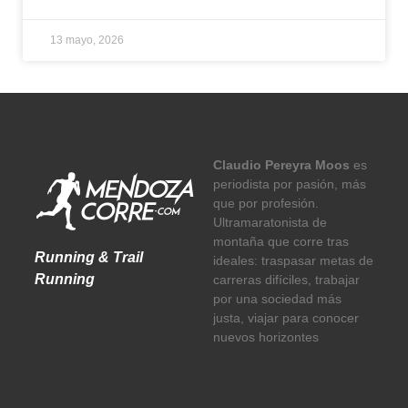
13 mayo, 2026
Claudio Pereyra Moos
es
periodista por pasión, más
que por profesión.
Ultramaratonista de
montaña que corre tras
Running & Trail
ideales: traspasar metas de
Running
carreras difíciles, trabajar
por una sociedad más
justa, viajar para conocer
nuevos horizontes