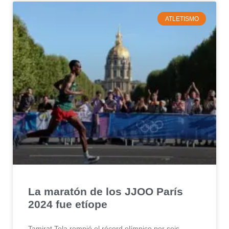
ATLETISMO
La maratón de los JJOO París
2024 fue etíope
Tamirat Tola rompió el récord olímpico por seis