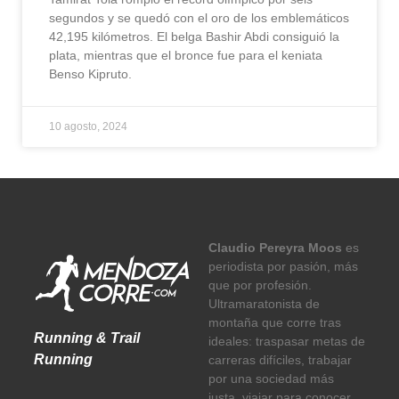
segundos y se quedó con el oro de los emblemáticos
42,195 kilómetros. El belga Bashir Abdi consiguió la
plata, mientras que el bronce fue para el keniata
Benso Kipruto.
10 agosto, 2024
Claudio Pereyra Moos
es
periodista por pasión, más
que por profesión.
Ultramaratonista de
montaña que corre tras
Running & Trail
ideales: traspasar metas de
Running
carreras difíciles, trabajar
por una sociedad más
justa, viajar para conocer