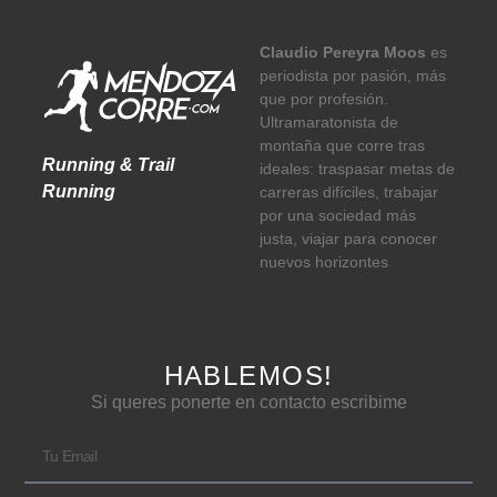
Claudio Pereyra Moos
es
periodista por pasión, más
que por profesión.
Ultramaratonista de
montaña que corre tras
Running & Trail
ideales: traspasar metas de
Running
carreras difíciles, trabajar
por una sociedad más
justa, viajar para conocer
nuevos horizontes
HABLEMOS!
Si queres ponerte en contacto escribime