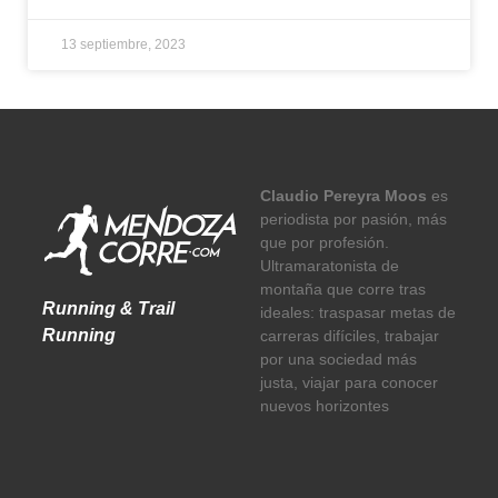
13 septiembre, 2023
Claudio Pereyra Moos
es
periodista por pasión, más
que por profesión.
Ultramaratonista de
montaña que corre tras
Running & Trail
ideales: traspasar metas de
Running
carreras difíciles, trabajar
por una sociedad más
justa, viajar para conocer
nuevos horizontes