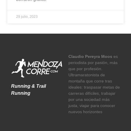
29 julio, 2023
Claudio Pereyra Moos
es
periodista por pasión, más
que por profesión.
Ultramaratonista de
montaña que corre tras
Running & Trail
ideales: traspasar metas de
Running
carreras difíciles, trabajar
por una sociedad más
justa, viajar para conocer
nuevos horizontes