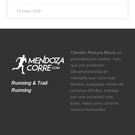
19 mayo, 2026
Claudio Pereyra Moos
es
periodista por pasión, más
que por profesión.
Ultramaratonista de
montaña que corre tras
Running & Trail
ideales: traspasar metas de
Running
carreras difíciles, trabajar
por una sociedad más
justa, viajar para conocer
nuevos horizontes