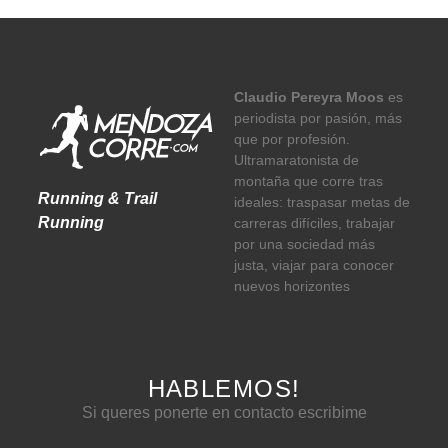
Claudio Pereyra Moos
es
periodista por pasión, más
que por profesión.
Ultramaratonista de
montaña que corre tras
Running & Trail
ideales: traspasar metas de
Running
carreras difíciles, trabajar
por una sociedad más
justa, viajar para conocer
nuevos horizontes
HABLEMOS!
Si queres ponerte en contacto escribime