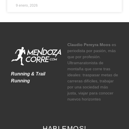
9 enero, 2026
Claudio Pereyra Moos
es
periodista por pasión, más
que por profesión.
Ultramaratonista de
montaña que corre tras
Running & Trail
ideales: traspasar metas de
Running
carreras difíciles, trabajar
por una sociedad más
justa, viajar para conocer
nuevos horizontes
HABLEMOS!