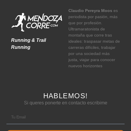
Claudio Pereyra Moos
es
periodista por pasión, más
que por profesión.
Ultramaratonista de
montaña que corre tras
Running & Trail
ideales: traspasar metas de
Running
carreras difíciles, trabajar
por una sociedad más
justa, viajar para conocer
nuevos horizontes
HABLEMOS!
Si queres ponerte en contacto escribime