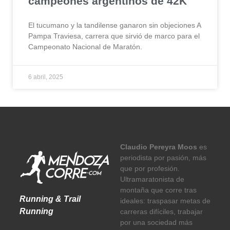
campeones argentinos de 42K
El tucumano y la tandilense ganaron sin objeciones A
Pampa Traviesa, carrera que sirvió de marco para el
Campeonato Nacional de Maratón.
6 abril, 2025
Claudio Pereyra Moos
es
periodista por pasión, más
que por profesión.
Ultramaratonista de
montaña que corre tras
Running & Trail
ideales: traspasar metas de
Running
carreras difíciles, trabajar
por una sociedad más