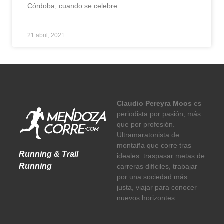
Córdoba, cuando se celebre
21 abril, 2021
Claudio Pereyra Moos
es
periodista por pasión, más
que por profesión.
Ultramaratonista de
montaña que corre tras
Running & Trail
ideales: traspasar metas de
Running
carreras difíciles, trabajar
por una sociedad más
justa, viajar para conocer
nuevos horizontes