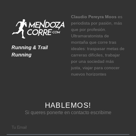
Claudio Pereyra Moos
es
periodista por pasión, más
que por profesión.
Ultramaratonista de
montaña que corre tras
Running & Trail
ideales: traspasar metas de
Running
carreras difíciles, trabajar
por una sociedad más
justa, viajar para conocer
nuevos horizontes
HABLEMOS!
Si queres ponerte en contacto escribime