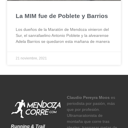
La MIM fue de Poblete y Barrios
Los dueños de la Maratón de Mendoza vinieron del
Sur, el sanrafaelino Antonio Poblete y la alvearense
Adela Barrios se quedaron esta mañana de manera
21 noviembre, 2021
Claudio Pereyra Moos
es
periodista por pasión, más
que por profesión.
Ultramaratonista de
montaña que corre tras
Running & Trail
ideales: traspasar metas de