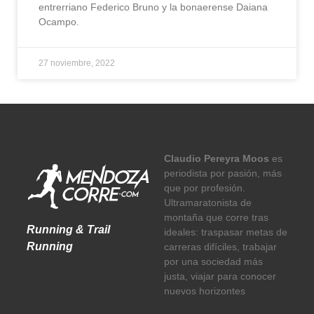
entrerriano Federico Bruno y la bonaerense Daiana
Ocampo.
27 noviembre, 2022
Claudio Pereyra Moos
es
periodista por pasión, más
que por profesión.
Ultramaratonista de
montaña que corre tras
Running & Trail
ideales: traspasar metas de
Running
carreras difíciles, trabajar
por una sociedad más
justa, viajar para conocer
nuevos horizontes