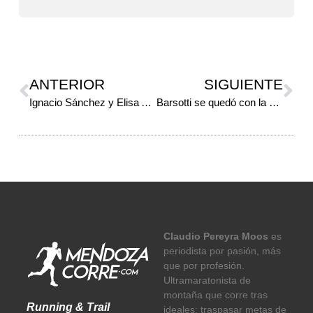
ANTERIOR
SIGUIENTE
Ignacio Sánchez y Elisa Abarca, dueños de la Nocturna Bowen
Barsotti se quedó con la Media Maratón de la Policía
Claudio Pereyra Moos
es
periodista por pasión, más
que por profesión.
Ultramaratonista de
montaña que corre tras
Running & Trail
ideales: traspasar metas de